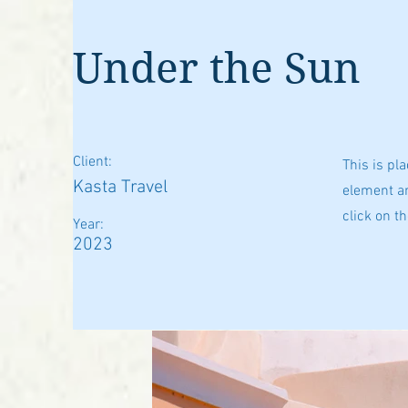
Under the Sun
Client:
This is pl
Kasta Travel
element an
click on t
Year:
2023