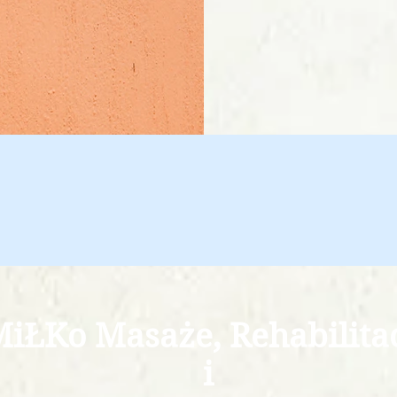
iŁKo Masaże, Rehabilita
i