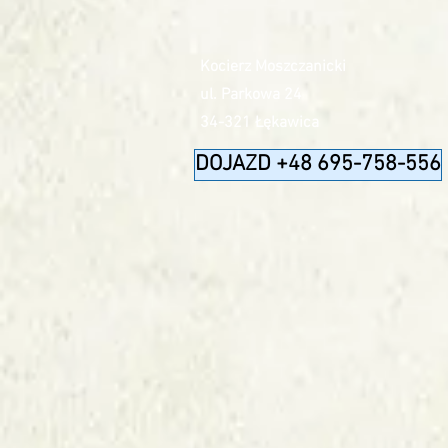
Kocierz Moszczanicki
ul. Parkowa 24
34-321 Łękawica
DOJAZD +48 695-758-556