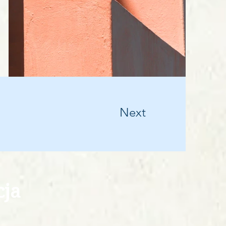
Next
cja