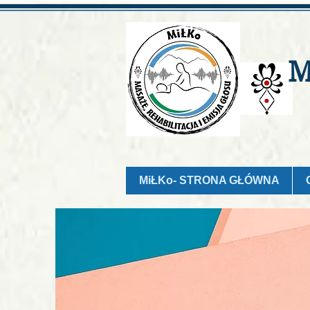
M
MiŁKo- STRONA GŁÓWNA