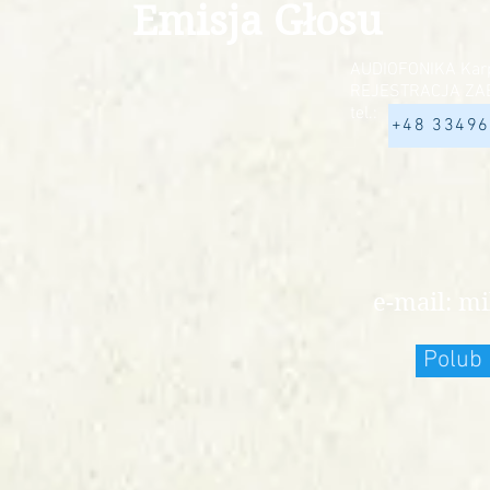
Emisja Głosu
AUDIOFONIKA Karp
REJESTRACJA ZA
tel.:
+48 3349
e-mail:
mi
Polub