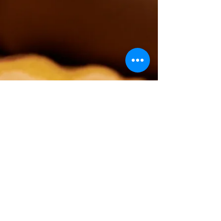
MiŁKo Masaże,
Rehabilitacja i
Emisja Głosu
Kocierz Moszczanicki
ul. Parkowa 24
34-321 Łękawica