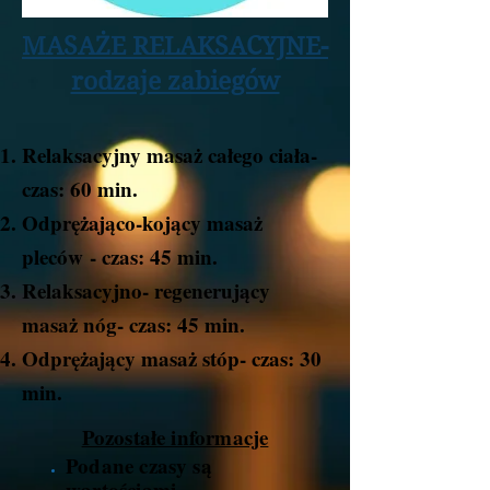
MASAŻE RELAKSACYJNE-
rodzaje zabiegów
Relaksacyjny masaż całego ciała
-
czas: 60 min.
Odprężająco-kojący masaż
pleców
- czas: 45 min.​
Relaksacyjno- regenerujący
masaż nóg
- czas: 45 min.
Odprężający masaż stóp- czas: 30
min.
Pozostałe informacje
Podane czasy są
wartościami