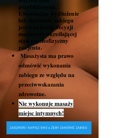
przybliżonymi.
Ewentualne wydłużenie
lub
skrócenie
zabiegu
jest wynikiem decyzji
masażysty określającej
stan psychofizyczny
pacjenta.
Masażysta ma prawo
odmówić wykonania
zabiegu ze względu na
przeciwwskazania
zdrowotne.
Nie wykonuje masaży
miejsc intymnych!
ZADZWOŃ/ NAPISZ SMS'a ŻEBY ZAMÓWIĆ ZABIEG