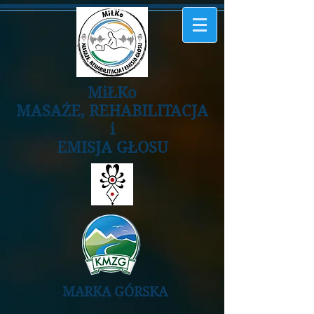
MiŁKo
MASAŻE, REHABILITACJA
i
EMISJA GŁOSU
MARKA GÓRSKA