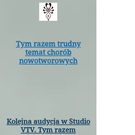
Tym razem trudny
temat chorób
nowotworowych
Kolejna audycja w Studio
VTV. Tym razem