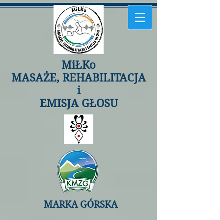
MiŁKo
MASAŻE, REHABILITACJA
i
EMISJA GŁOSU
MARKA GÓRSKA