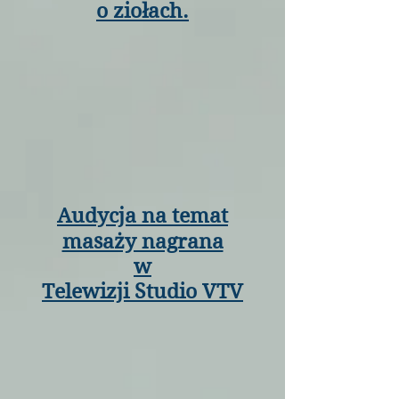
o ziołach.
Audycja na temat
masaży nagrana
w
Telewizji Studio VTV