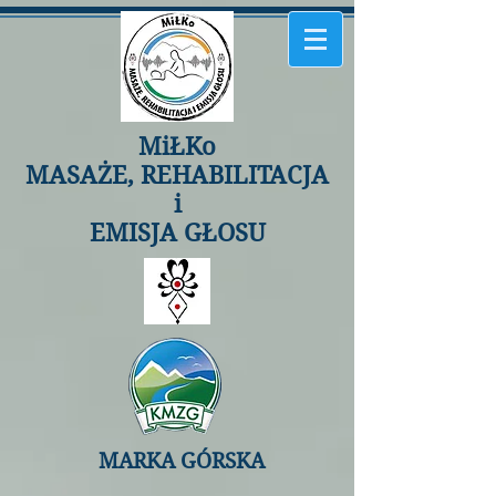
MiŁKo
MASAŻE, REHABILITACJA
i
EMISJA GŁOSU
MARKA GÓRSKA