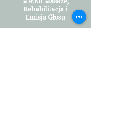
MiŁKo Masaże,
Rehabilitacja i
Emisja Głosu
Kocierz Moszczanicki
ul. Parkowa 24
34-321 Łękawica
DOJAZD +48 695-758-556
AUDIOFONIKA Karpacka 46, 43-300 Bielsko- Biała
REJESTRACJA ZABIEGÓW
tel.:
+48 334965350
+48 699-971-008
e-mail:
milko.masaze@gmail.com